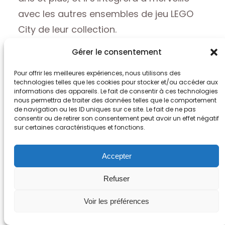
avec les autres ensembles de jeu LEGO
City de leur collection.
Gérer le consentement
OFFRIR CE JOUET
Pour offrir les meilleures expériences, nous utilisons des
technologies telles que les cookies pour stocker et/ou accéder aux
informations des appareils. Le fait de consentir à ces technologies
nous permettra de traiter des données telles que le comportement
de navigation ou les ID uniques sur ce site. Le fait de ne pas
consentir ou de retirer son consentement peut avoir un effet négatif
Écurie de Toilettage du
sur certaines caractéristiques et fonctions.
Poney
Accepter
Imaginez un
jouet
qui crée un univers
Refuser
tout entier autour d’une simple activité,
Voir les préférences
celle de toiletter et prendre soin d’un
poney
. L’
Écurie de Toilettage du Poney