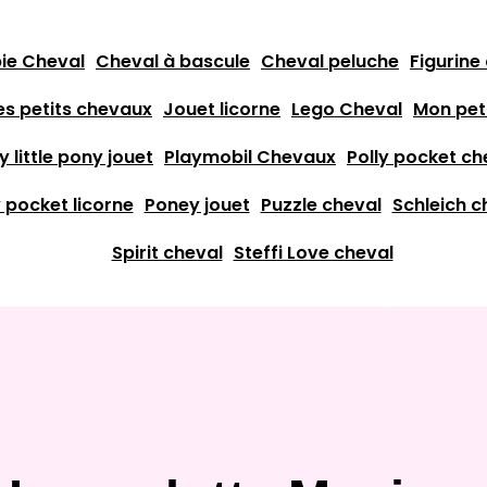
ie Cheval
Cheval à bascule
Cheval peluche
Figurine
es petits chevaux
Jouet licorne
Lego Cheval
Mon pet
y little pony jouet
Playmobil Chevaux
Polly pocket ch
y pocket licorne
Poney jouet
Puzzle cheval
Schleich 
Spirit cheval
Steffi Love cheval