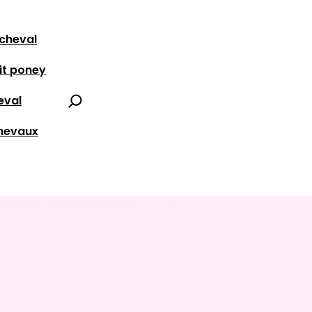
 cheval
it poney
Search
eval
chevaux