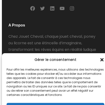
F
T
L
Y
I
a
w
i
o
n
c
i
n
u
s
A Propos
e
t
k
T
t
Chez Jouet Cheval, chaque jouet cheval, poney
b
t
e
u
a
ou licorne est une étincelle d’imaginaire,
o
e
d
b
g
transformant les rêves équins en réalité ludique
o
r
I
e
r
pour les petites amoureuses des chevaux.
k
n
a
Gérer le consentement
m
Inscription Newsletter
Pour offrir les meilleures expériences, nous utilisons des technologies
telles que les cookies pour stocker et/ou accéder aux informations
des appareils. Le fait de consentir à ces technologies nous
permettra de traiter des données telles que le comportement de
navigation ou les ID uniques sur ce site. Le fait de ne pas consentir
ou de retirer son consentement peut avoir un effet négatif sur
certaines caractéristiques et fonctions.