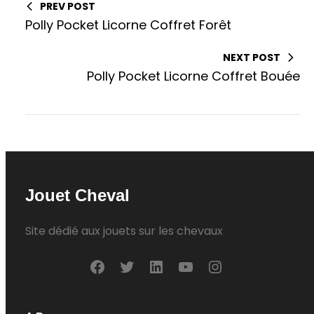
PREV POST
Polly Pocket Licorne Coffret Forêt
NEXT POST
Polly Pocket Licorne Coffret Bouée
Jouet Cheval
Site dédié aux jouets sur les chevaux
F
T
L
Y
I
a
w
i
o
n