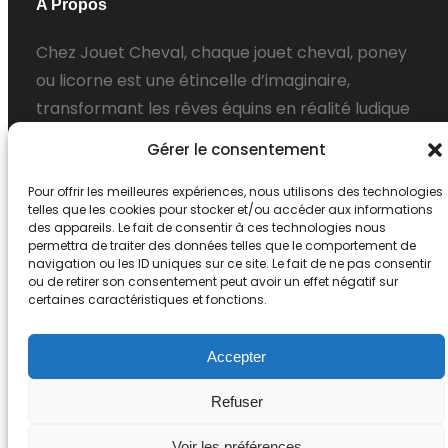
c
i
n
u
s
A Propos
e
t
k
T
t
Chez Jouet Cheval, chaque jouet cheval, poney
b
t
e
u
a
ou licorne est une étincelle d’imaginaire,
o
e
d
b
g
transformant les rêves équins en réalité ludique
o
r
I
e
r
pour les petites amoureuses des chevaux.
k
n
a
Gérer le consentement
m
Inscription Newsletter
Pour offrir les meilleures expériences, nous utilisons des technologies
telles que les cookies pour stocker et/ou accéder aux informations
des appareils. Le fait de consentir à ces technologies nous
permettra de traiter des données telles que le comportement de
navigation ou les ID uniques sur ce site. Le fait de ne pas consentir
ou de retirer son consentement peut avoir un effet négatif sur
certaines caractéristiques et fonctions.
Accepter
Copyright © 2024 Jouet Cheval
Refuser
Voir les préférences