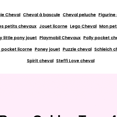
ie Cheval
Cheval à bascule
Cheval peluche
Figurine
es petits chevaux
Jouet licorne
Lego Cheval
Mon pet
y little pony jouet
Playmobil Chevaux
Polly pocket ch
y pocket licorne
Poney jouet
Puzzle cheval
Schleich 
Spirit cheval
Steffi Love cheval