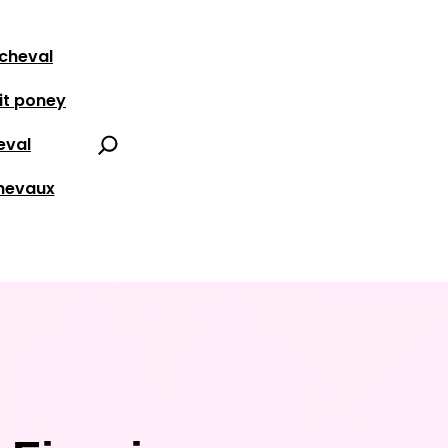
 cheval
it poney
Search
eval
chevaux