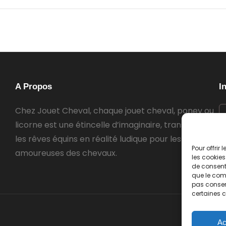
A Propos
I
Chez Jouet Cheval, chaque jouet cheval, poney ou
licorne est une étincelle d’imaginaire, transformant
les rêves équins en réalité ludique pour les petites
Pour offrir
amoureuses des chevaux.
les cookies
de consenti
que le comp
pas consent
certaines c
Ac